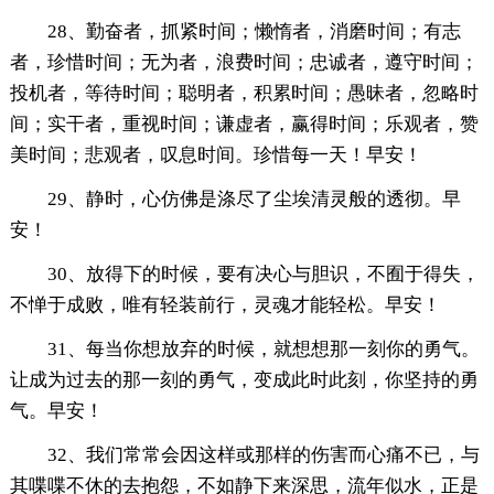
28、勤奋者，抓紧时间；懒惰者，消磨时间；有志
者，珍惜时间；无为者，浪费时间；忠诚者，遵守时间；
投机者，等待时间；聪明者，积累时间；愚昧者，忽略时
间；实干者，重视时间；谦虚者，赢得时间；乐观者，赞
美时间；悲观者，叹息时间。珍惜每一天！早安！
29、静时，心仿佛是涤尽了尘埃清灵般的透彻。早
安！
30、放得下的时候，要有决心与胆识，不囿于得失，
不惮于成败，唯有轻装前行，灵魂才能轻松。早安！
31、每当你想放弃的时候，就想想那一刻你的勇气。
让成为过去的那一刻的勇气，变成此时此刻，你坚持的勇
气。早安！
32、我们常常会因这样或那样的伤害而心痛不已，与
其喋喋不休的去抱怨，不如静下来深思，流年似水，正是