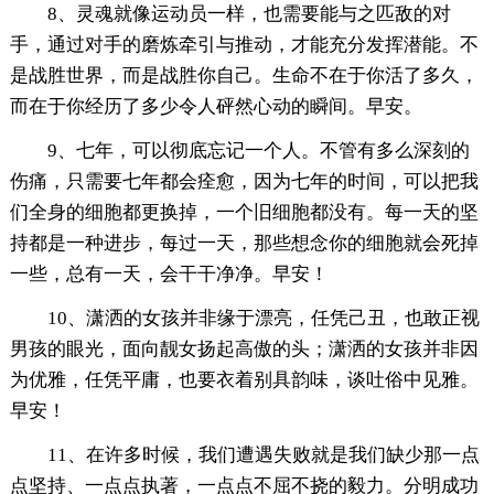
8、灵魂就像运动员一样，也需要能与之匹敌的对
手，通过对手的磨炼牵引与推动，才能充分发挥潜能。不
是战胜世界，而是战胜你自己。生命不在于你活了多久，
而在于你经历了多少令人砰然心动的瞬间。早安。
9、七年，可以彻底忘记一个人。不管有多么深刻的
伤痛，只需要七年都会痊愈，因为七年的时间，可以把我
们全身的细胞都更换掉，一个旧细胞都没有。每一天的坚
持都是一种进步，每过一天，那些想念你的细胞就会死掉
一些，总有一天，会干干净净。早安！
10、潇洒的女孩并非缘于漂亮，任凭己丑，也敢正视
男孩的眼光，面向靓女扬起高傲的头；潇洒的女孩并非因
为优雅，任凭平庸，也要衣着别具韵味，谈吐俗中见雅。
早安！
11、在许多时候，我们遭遇失败就是我们缺少那一点
点坚持、一点点执著，一点点不屈不挠的毅力。分明成功