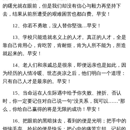
的曙光就在眼前，但是我们却没有信心与毅力再坚持下
去，结果从前所遭受的艰难困苦也都白费。早安！
12、你若不勇敢，沒人替你堅強…早安！
13、学校只能造就名义上的人才。真正的人才，全是
靠自己肯用心，肯吃苦，肯耐烦，肯为人所不能为，所造
就起来的。早安！
14、老人们和亲戚总是很亲，即便远亲也是如此，因
为经历的人情冷暖、世态炎凉之后，他们明白一个道理：
只有自己人才是最亲的。早安！
15、当命运在人生际遇中给予你失败、挫折、否认
时，你一定要记住对自己说一句"没关系，我可以……"那
么，你给自己赢得的将是无限的成功！早安！
16、把眼前的黑暗抹去，看到的便是光明；把手中的
烦恼丢弃，拾起的便是快乐；把心中的痛苦忘却，记起的