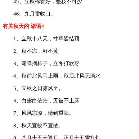
45、立秋棉管好，整枝不可少
46、九月雷收口。
有关秋天的'谚语4
1、立秋十八天，寸草皆结顶
2、秋不凉，籽不黄
3、霜降摘柿子，立冬打软枣
4、秋前北风马上雨，秋后北风无滴水
5、立秋之日凉风至。
6、白露白茫茫，无被不上床。
7、风风凉凉，晴到重阳。
8、秋天宜收不宜散。
9、八月十五云遮月，正月十五雪打灯。