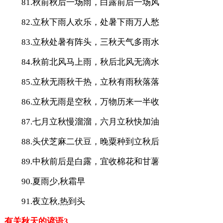
81.秋前秋后一场雨，白露前后一场风
82.立秋下雨人欢乐，处暑下雨万人愁
83.立秋处暑有阵头，三秋天气多雨水
84.秋前北风马上雨，秋后北风无滴水
85.立秋无雨秋干热，立秋有雨秋落落
86.立秋无雨是空秋，万物历来一半收
87.七月立秋慢溜溜，六月立秋快加油
88.头伏芝麻二伏豆，晚粟种到立秋后
89.中秋前后是白露，宜收棉花和甘薯
90.夏雨少,秋霜早
91.夜立秋,热到头
有关秋天的谚语3