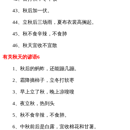
43、秋后加一伏。
44、立秋后三场雨，夏布衣裳高搁起。
45、秋不食辛辣，不食肺
46、秋天宜收不宜散
有关秋天的谚语6
1、秋后的蚂蚱，还能蹦几蹦。
2、霜降摘柿子，立冬打软枣
3、早上立了秋，晚上凉嗖嗖
4、夜立秋，热到头
5、秋不食辛辣，不食肺。
6、中秋前后是白露，宜收棉花和甘薯。