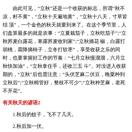
由此可见，“立秋”还是一个收获的标志，所谓“秋不
凉，籽不黄”，“立秋十天遍地黄”，“立秋十八天，寸草皆
结 顶”，一个金色的秋天就要到来了。在这个季节里，人
们盘算最多的就是农事：“立夏栽茄子，立秋吃茄子”;“立
秋荞麦白露花，寒露荞麦收到家”;“立秋摘花 椒，白露打
胡桃，霜降摘柿子，立冬打软枣”，享受收获之乐的同
时，也要掌握好工作的节奏：“七月立秋慢溜溜，六月立
秋快加油”，“立秋拿住手，还收三五 斗”。对没进入收获
期的，“立秋”后也需注意：“头伏芝麻二伏豆，晚粟种到
立秋后”;“立秋棉管好，整枝不可少”;“立秋种芝麻，老死
不开花”。
有关秋天的谚语2
1.秋后的蚊子，飞不了几天。
2.秋后加一伏。