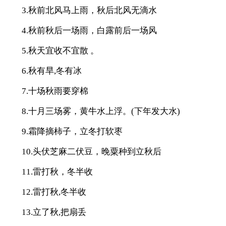
3.秋前北风马上雨，秋后北风无滴水
4.秋前秋后一场雨，白露前后一场风
5.秋天宜收不宜散 。
6.秋有旱,冬有冰
7.十场秋雨要穿棉
8.十月三场雾，黄牛水上浮。(下年发大水)
9.霜降摘柿子，立冬打软枣
10.头伏芝麻二伏豆，晚粟种到立秋后
11.雷打秋，冬半收
12.雷打秋,冬半收
13.立了秋,把扇丢