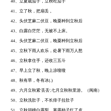
40、立夏栽茄子，立秋吃茄子
41、立了秋，把扇丢 。
42、头伏芝麻二伏豆，晚粟种到立秋后
43、白露白茫茫，无被不上床。
44、头伏芝麻二伏豆，晚粟种到立秋后
45、立秋下雨人欢乐，处暑下雨万人愁
46、立秋拿住手，还收三五斗
47、早上立了秋，晚上凉嗖嗖
48、秋有旱，冬有冰(.)
49、六月立秋紧'丢丢',七月立秋秋里游。（闽南）
50、立秋洗肚子，不长痱子拉肚子
51、立秋胡桃白露梨，寒露柿子红了皮。