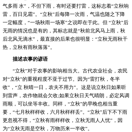
气多雨 水”，不但下雨，有时还要打雷，这标志着“立秋响
雷，百日见霜”。“立秋”后每降一次雨，气温也随之下降
一定幅度，“一场秋雨一场寒”之说即在于此。但 “立秋”后
无雨的情况也是有的，其标志就是“秋前北风马上雨，秋
后北风无滴水”，最直接的后果也很明显：“立秋无雨秋干
热，立秋有雨秋落落”。
描述农事的谚语
“立秋”对于农事的影响相当大。古代农业社会，农民
对“立秋”的重视程度不亚于过节。因为“雷打秋，冬半
收”，“立 秋晴一日，农夫不用力”。这是说立秋日如果听
到雷声，农作物就会欠收;如果立秋日天气晴朗，必定风调
雨顺，可以坐等丰收。同样，“立秋”的早晚也相当重
要，“七月秋样样收，六月秋样样丢”。“立秋”后下不下雨
更忽视不得，“立秋有雨样样收，立秋无雨人人忧”，因
为“立秋无雨是空秋，万物历来一半收”。