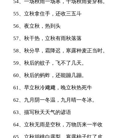
54、一场秋雨一场寒，十场秋雨要穿棉。
55、立秋拿住手，还收三五斗
56、夜立秋，热到头
57、秋干热，立秋有雨秋落落
58、秋分早，霜降迟，寒露种麦正当时。
59、秋后的蚊子，飞不了几天。
60、秋后的蚂蚱，还能蹦几蹦。
61、早立秋冷飕飕，晚立秋热死牛
62、九月阴一冬温，九月晴一冬冰。
63、描写秋天天气的谚语
64、立秋无雨是空秋，万物历来一半收
65、立秋胡桃白露梨，寒露柿子红了皮。