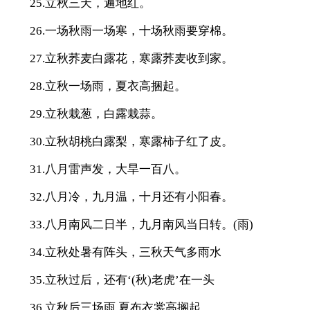
25.立秋三天，遍地红。
26.一场秋雨一场寒，十场秋雨要穿棉。
27.立秋荞麦白露花，寒露荞麦收到家。
28.立秋一场雨，夏衣高捆起。
29.立秋栽葱，白露栽蒜。
30.立秋胡桃白露梨，寒露柿子红了皮。
31.八月雷声发，大旱一百八。
32.八月冷，九月温，十月还有小阳春。
33.八月南风二日半，九月南风当日转。(雨)
34.立秋处暑有阵头，三秋天气多雨水
35.立秋过后，还有‘(秋)老虎’在一头
36.立秋后三场雨,夏布衣裳高搁起。